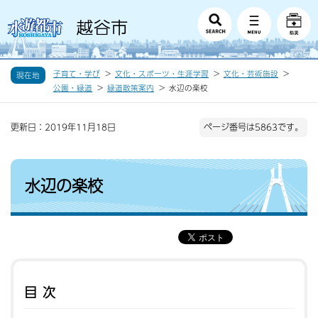
子育て・学び
文化・スポーツ・生涯学習
文化・芸術施設
現在地
公園・緑道
緑道散策案内
水辺の楽校
更新日：2019年11月18日
ページ番号は5863です。
水辺の楽校
目次