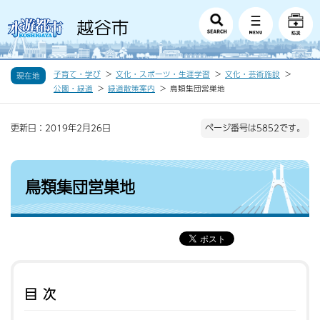
子育て・学び
文化・スポーツ・生涯学習
文化・芸術施設
現在地
公園・緑道
緑道散策案内
鳥類集団営巣地
更新日：2019年2月26日
ページ番号は5852です。
鳥類集団営巣地
目次