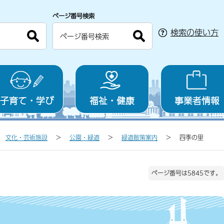
ページ番号検索
検索の使い方
子育て・学び
福祉・健康
事業者情報
文化・芸術施設
公園・緑道
緑道散策案内
四季の里
ページ番号は5845です。