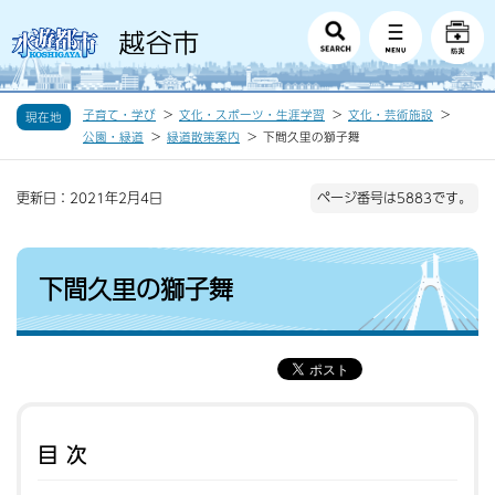
子育て・学び
文化・スポーツ・生涯学習
文化・芸術施設
現在地
公園・緑道
緑道散策案内
下間久里の獅子舞
更新日：2021年2月4日
ページ番号は5883です。
下間久里の獅子舞
目次