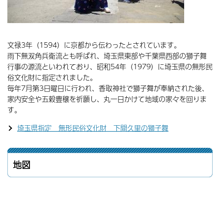
文禄3年（1594）に京都から伝わったとされています。
雨下無双角兵衛流とも呼ばれ、埼玉県東部や千葉県西部の獅子舞
行事の源流といわれており、昭和54年（1979）に埼玉県の無形民
俗文化財に指定されました。
毎年7月第3日曜日に行われ、香取神社で獅子舞が奉納された後、
家内安全や五穀豊穣を祈願し、丸一日かけて地域の家々を回りま
す。
埼玉県指定 無形民俗文化財 下間久里の獅子舞
地図