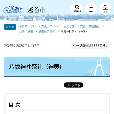
子育て・学び
文化・スポーツ・生涯学習
文化・芸術施設
現在地
公園・緑道
緑道散策案内
八坂神社祭礼（神輿）
更新日：2020年1月15日
ページ番号は5868です。
八坂神社祭礼（神輿）
目次