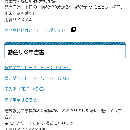
提出先：越谷市消防局予防課
開庁日時：平日の午前8時30分から午後5時まで（ただし、祝日、
年末年始を除く）
用紙サイズ:A4
問い合わせはこちら（外部サイト）
動産り災申告書
様式ダウンロード（PDF：108KB）
様式ダウンロード（ワード：16KB）
記入例（PDF：45KB）
電子申請はこちら
電気製品や家具などの動産が、火災でり災した際に申告してくだ
さい。
※PDFとワードは同じ様式になります。
用紙サイズ：A4×2枚