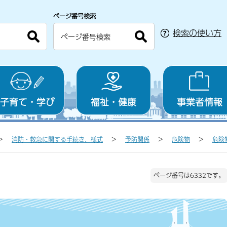
ページ番号検索
検索の使い方
子育て・学び
福祉・健康
事業者情報
消防・救急に関する手続き、様式
予防関係
危険物
危険
ページ番号は6332です。