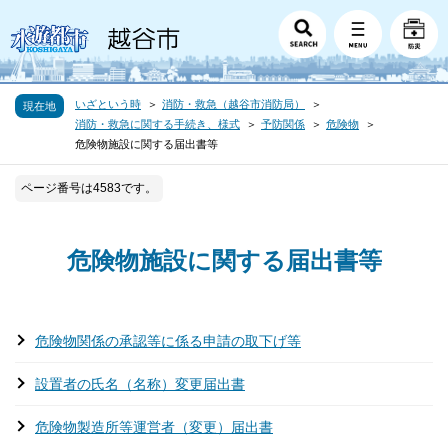
いざという時
消防・救急（越谷市消防局）
現在地
消防・救急に関する手続き、様式
予防関係
危険物
危険物施設に関する届出書等
ページ番号は4583です。
危険物施設に関する届出書等
危険物関係の承認等に係る申請の取下げ等
設置者の氏名（名称）変更届出書
危険物製造所等運営者（変更）届出書