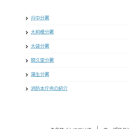
谷中分署
大相模分署
大袋分署
間久里分署
蒲生分署
消防本庁舎の紹介