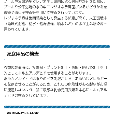
プールや公衆浴場でレジオネラ属菌による感染症が起きた際に、
プールや公衆浴場の水の中にレジオネラ属菌がいるかどうかを顕
微鏡や遺伝子検査等を用いて検査を行っています。
レジオネラ症は集団感染として発生する頻度が高く、人工環境中
（循環式浴槽、給水・給湯設備、噴水など）の水が主な感染源と
言われています。
家庭用品の検査
衣類の製造時に、接着剤・プリント加工・防縮・防しわ加工を目
的としてホルムアルデヒドを使用することがあります。
ホルムアルデヒドは眼やのどを刺激させる、あるいはアレルギー
を発症させることがあるため、これらの危険性がある製品が市場
に流通しないよう、肌に敏感な乳幼児用衣類を中心にホルムアル
デヒドの検査をしています。