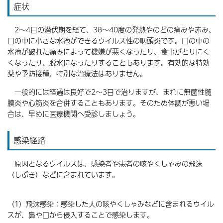
症状
2～4日の潜伏期を経て、38～40度の発熱やのどの痛みや赤み、
口の中に小さな水疱ができるウイルス性の咽頭炎です。口の中の
水疱が破れた痛みによって機嫌が悪くなったり、食事がとりにく
くなったり、脱水になったりすることもあります。有効的な特効
薬や予防接種、特別な治療法はありません。
一般的には経過は良好で2～3日で治りますが、まれに無菌性髄
膜炎や心筋炎を合併することもあります。そのため体調が悪い場
合は、早めに医療機関へ受診しましょう。
感染経路
原因となるウイルスは、感染者や患者の咳やくしゃみの飛沫
（しぶき）などに含まれています。
（1）飛沫感染：感染した人の咳やくしゃみなどに含まれるウイル
スが、鼻や口から侵入することで感染します。