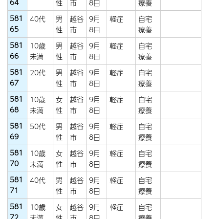
64
性
市
8日
療養
581
40代
男
越谷
9月
軽症
自宅
65
性
市
8日
療養
581
10歳
男
越谷
9月
軽症
自宅
66
未満
性
市
8日
療養
581
20代
男
越谷
9月
軽症
自宅
67
性
市
8日
療養
581
10歳
女
越谷
9月
軽症
自宅
68
未満
性
市
8日
療養
581
50代
男
越谷
9月
軽症
自宅
69
性
市
8日
療養
581
10歳
女
越谷
9月
軽症
自宅
70
未満
性
市
8日
療養
581
40代
男
越谷
9月
軽症
自宅
71
性
市
8日
療養
581
10歳
女
越谷
9月
軽症
自宅
72
未満
性
市
8日
療養