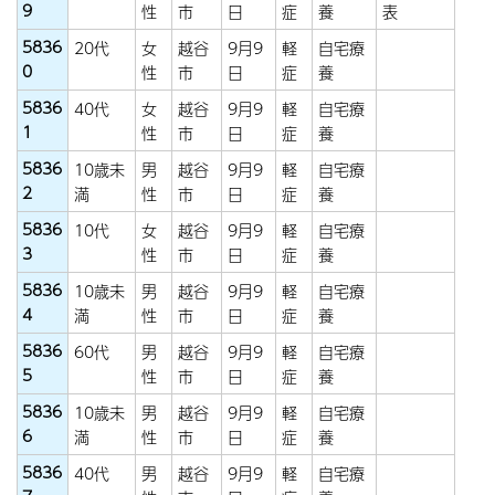
9
性
市
日
症
養
表
5836
20代
女
越谷
9月9
軽
自宅療
0
性
市
日
症
養
5836
40代
女
越谷
9月9
軽
自宅療
1
性
市
日
症
養
5836
10歳未
男
越谷
9月9
軽
自宅療
2
満
性
市
日
症
養
5836
10代
女
越谷
9月9
軽
自宅療
3
性
市
日
症
養
5836
10歳未
男
越谷
9月9
軽
自宅療
4
満
性
市
日
症
養
5836
60代
男
越谷
9月9
軽
自宅療
5
性
市
日
症
養
5836
10歳未
男
越谷
9月9
軽
自宅療
6
満
性
市
日
症
養
5836
40代
男
越谷
9月9
軽
自宅療