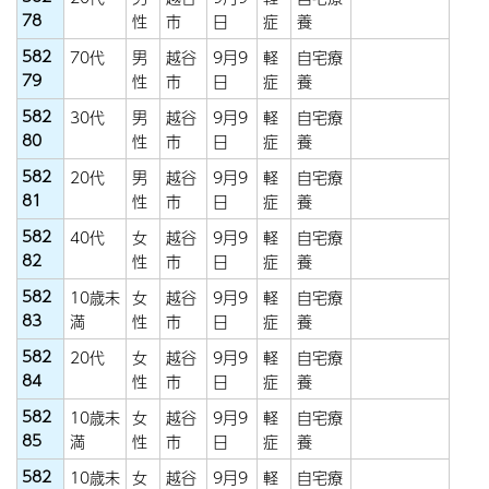
78
性
市
日
症
養
582
70代
男
越谷
9月9
軽
自宅療
79
性
市
日
症
養
582
30代
男
越谷
9月9
軽
自宅療
80
性
市
日
症
養
582
20代
男
越谷
9月9
軽
自宅療
81
性
市
日
症
養
582
40代
女
越谷
9月9
軽
自宅療
82
性
市
日
症
養
582
10歳未
女
越谷
9月9
軽
自宅療
83
満
性
市
日
症
養
582
20代
女
越谷
9月9
軽
自宅療
84
性
市
日
症
養
582
10歳未
女
越谷
9月9
軽
自宅療
85
満
性
市
日
症
養
582
10歳未
女
越谷
9月9
軽
自宅療