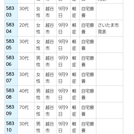
583
30代
女
越谷
9月9
軽
自宅療
03
性
市
日
症
養
583
20代
女
越谷
9月9
軽
自宅療
さいたま市
04
性
市
日
症
養
発表
583
30代
女
越谷
9月9
軽
自宅療
05
性
市
日
症
養
583
30代
男
越谷
9月9
軽
自宅療
06
性
市
日
症
養
583
30代
女
越谷
9月9
軽
自宅療
07
性
市
日
症
養
583
40代
男
越谷
9月9
軽
自宅療
08
性
市
日
症
養
583
70代
女
越谷
9月9
軽
自宅療
09
性
市
日
症
養
583
30代
男
越谷
9月9
軽
自宅療
10
性
市
日
症
養