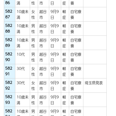
86
満
性
市
日
症
養
582
10歳未
女
越谷
9月9
軽
自宅療
87
満
性
市
日
症
養
582
10歳未
男
越谷
9月9
軽
自宅療
88
満
性
市
日
症
養
582
10歳未
男
越谷
9月9
軽
自宅療
89
満
性
市
日
症
養
582
10代
男
越谷
9月9
軽
自宅療
90
性
市
日
症
養
582
30代
女
越谷
9月9
軽
自宅療
91
性
市
日
症
養
582
30代
女
越谷
9月9
軽
自宅療
埼玉県発表
92
性
市
日
症
養
582
10歳未
男
越谷
9月9
軽
自宅療
93
満
性
市
日
症
養
582
10歳未
男
越谷
9月9
軽
自宅療