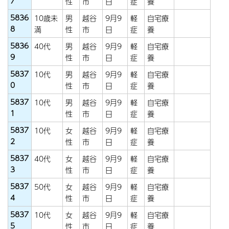
7
性
市
日
症
養
5836
10歳未
男
越谷
9月9
軽
自宅療
8
満
性
市
日
症
養
5836
40代
男
越谷
9月9
軽
自宅療
9
性
市
日
症
養
5837
10代
男
越谷
9月9
軽
自宅療
0
性
市
日
症
養
5837
10代
男
越谷
9月9
軽
自宅療
1
性
市
日
症
養
5837
10代
女
越谷
9月9
軽
自宅療
2
性
市
日
症
養
5837
40代
女
越谷
9月9
軽
自宅療
3
性
市
日
症
養
5837
50代
女
越谷
9月9
軽
自宅療
4
性
市
日
症
養
5837
10代
女
越谷
9月9
軽
自宅療
5
性
市
日
症
養