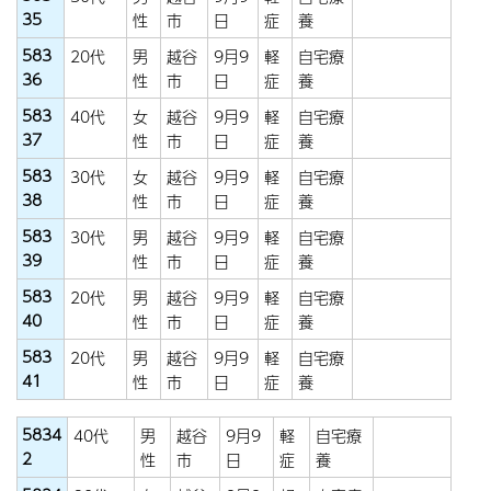
35
性
市
日
症
養
583
20代
男
越谷
9月9
軽
自宅療
36
性
市
日
症
養
583
40代
女
越谷
9月9
軽
自宅療
37
性
市
日
症
養
583
30代
女
越谷
9月9
軽
自宅療
38
性
市
日
症
養
583
30代
男
越谷
9月9
軽
自宅療
39
性
市
日
症
養
583
20代
男
越谷
9月9
軽
自宅療
40
性
市
日
症
養
583
20代
男
越谷
9月9
軽
自宅療
41
性
市
日
症
養
5834
40代
男
越谷
9月9
軽
自宅療
2
性
市
日
症
養