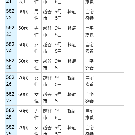
21
以上
性
市
8日
療養
582
30代
男
越谷
9月
軽症
自宅
22
性
市
8日
療養
582
50代
男
越谷
9月
軽症
自宅
23
性
市
8日
療養
582
50代
女
越谷
9月
軽症
自宅
24
性
市
8日
療養
582
50代
女
越谷
9月
軽症
自宅
25
性
市
8日
療養
582
70代
女
越谷
9月
軽症
自宅
26
性
市
8日
療養
582
60代
女
越谷
9月
軽症
自宅
27
性
市
8日
療養
582
50代
男
越谷
9月
軽症
自宅
28
性
市
8日
療養
582
20代
女
越谷
9月
軽症
自宅
29
性
市
8日
療養