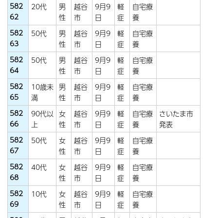
582
20代
男
越谷
9月9
軽
自宅療
62
性
市
日
症
養
582
50代
男
越谷
9月9
軽
自宅療
63
性
市
日
症
養
582
50代
男
越谷
9月9
軽
自宅療
64
性
市
日
症
養
582
10歳未
男
越谷
9月9
軽
自宅療
65
満
性
市
日
症
養
582
90代以
女
越谷
9月9
軽
自宅療
さいたま市
66
上
性
市
日
症
養
発表
582
50代
女
越谷
9月9
軽
自宅療
67
性
市
日
症
養
582
40代
女
越谷
9月9
軽
自宅療
68
性
市
日
症
養
582
10代
女
越谷
9月9
軽
自宅療
69
性
市
日
症
養