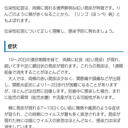
伝染性紅斑は、両頬に現れる境界鮮明な紅い発疹が特徴です。り
んごのように頬が赤くなることから、「リンゴ（ほっぺ）病」と
もよばれます。
伝染性紅斑について正しく理解し、感染予防に努めましょう。
症状
10～20日の潜伏期間を経て、両頬に紅斑（紅い発疹）が現れ、
続いて手や足に網目状の発疹が現れます。これらの発疹は、1週間
前後で消失することがほとんどです。
大人では、両頬の赤い発疹は少なく、関節痛や頭痛などが出現
し、関節炎症状により1～2日歩行が困難になることがあります
が、ほとんどは自然に回復します。妊娠中に感染した場合、まれ
に胎児の異常（胎児水腫）や流産が生じる可能性があります。
頬に発疹が現れる7～10日くらい前に微熱や風邪のような症状
が見られ、この時期にウイルスが最も多く排泄されます。発疹が
現れた時には既にウイルスの排泄はほとんどなく、感染力はほぼ
消失しています。