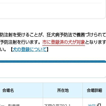
予防注射を受けることが、狂犬病予防法で義務づけられ
予防注射を行います。
市に登録済の犬が対象
となりま
い。【
犬の登録について
】
会場名
所在地
会場詳細
ター 駐車場
下間久里792-1
地図