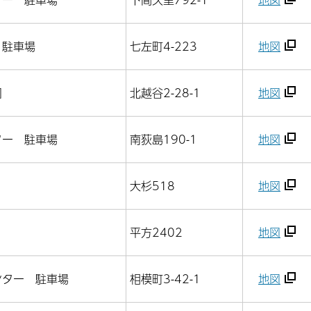
 駐車場
七左町4-223
地図
園
北越谷2-28-1
地図
ター 駐車場
南荻島190-1
地図
大杉518
地図
平方2402
地図
ンター 駐車場
相模町3-42-1
地図