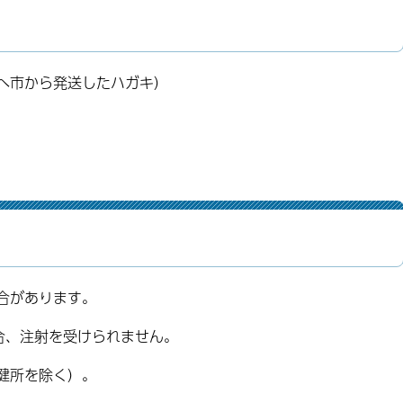
へ市から発送したハガキ）
合があります。
合、注射を受けられません。
健所を除く）。