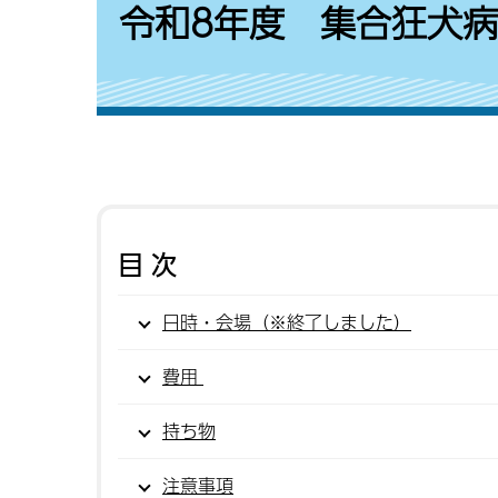
令和8年度 集合狂犬
目次
日時・会場（※終了しました）
費用
持ち物
注意事項