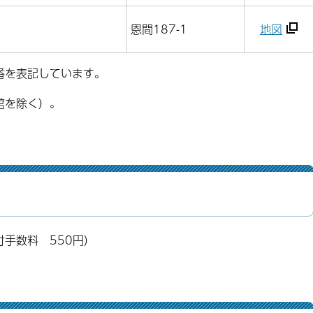
恩間187-1
地図
番を表記しています。
館を除く）。
付手数料 550円）