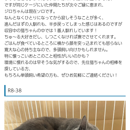
ですが同じケージにいた仲間たちが次々ご縁に恵まれ、
ジロちゃんは現在ソロです。
なんとなくひとりになってから寂しそうなことが多く、
進んだはずの人馴れも、半歩戻ってしまった感じはあるのですが
収容中の猫ちゃんの中では１番人馴れしています！
ちゅ～る大好きだし、しつこくなければ撫でさせてくれます。
ごはんが食べているところに横から顔を突っ込まれても怒らない
寛大な心の持ち主なので、多頭飼い向けかもしれません。
特に懐っこいおとこのこと相性がいいのかも？
環境に慣れるのは早そうな気がするので、先住猫ちゃんの相棒を
探している方、
もちろん単頭飼い希望の方も、ぜひお気軽にご連絡ください！
R8-38