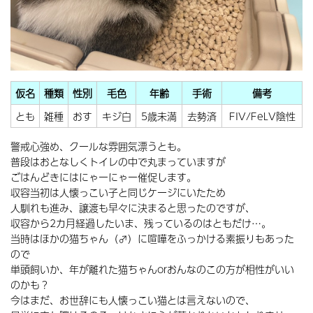
仮名
種類
性別
毛色
年齢
手術
備考
とも
雑種
おす
キジ白
5歳未満
去勢済
FIV/FeLV陰性
警戒心強め、クールな雰囲気漂うとも。
普段はおとなしくトイレの中で丸まっていますが
ごはんどきにはにゃーにゃー催促します。
収容当初は人懐っこい子と同じケージにいたため
人馴れも進み、譲渡も早々に決まると思ったのですが、
収容から2カ月経過したいま、残っているのはともだけ…。
当時はほかの猫ちゃん（♂）に喧嘩をふっかける素振りもあった
ので
単頭飼いか、年が離れた猫ちゃんorおんなのこの方が相性がいい
のかも？
今はまだ、お世辞にも人懐っこい猫とは言えないので、