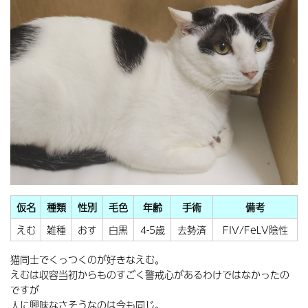
仮名
種類
性別
毛色
年齢
手術
備考
えむ
雑種
おす
白黒
4-5歳
去勢済
FIV/FeLV陰性
猫同士でくっつくのが好きなえむ。
えむは収容当初からものすごく警戒心があるわけではなかったの
ですが
人に興味なさそうなのは今も同じ。