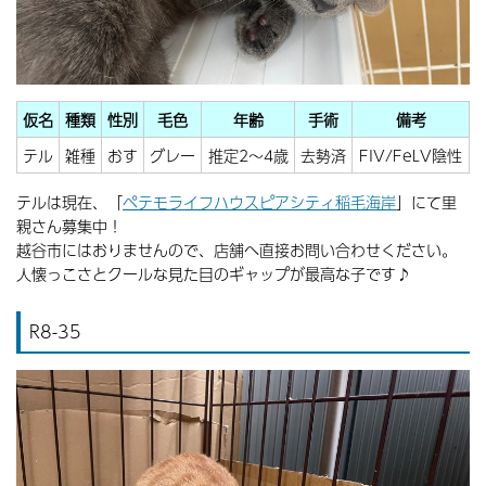
仮名
種類
性別
毛色
年齢
手術
備考
テル
雑種
おす
グレー
推定2～4歳
去勢済
FIV/FeLV陰性
テルは現在、「
ペテモライフハウスピアシティ稲毛海岸
」にて里
親さん募集中！
越谷市にはおりませんので、店舗へ直接お問い合わせください。
人懐っこさとクールな見た目のギャップが最高な子です♪
R8-35