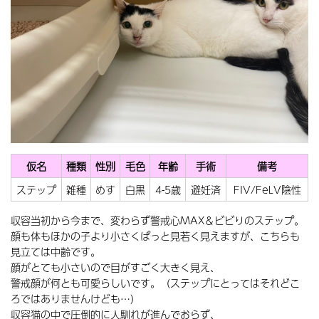
仮名
種類
性別
毛色
年齢
手術
備考
ステップ
雑種
めす
白黒
4-5歳
避妊済
FIV/FeLV陰性
収容当初から今まで、変わらず警戒心MAX＆ビビりのステップ。
顔も体もほかの子より小さくぱっと見若く見えますが、こちらも
見立ては中齢です。
顔がとても小さいので目がすごく大きく見え、
警戒顔が何とも可愛らしいです。（ステップにとってはそれどこ
ろではありませんけども…）
収容猫の中で圧倒的に人馴れが進んでおらず、