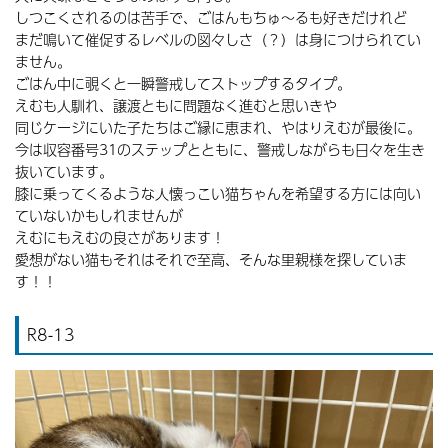
しつこくされるのは苦手で、ごはんもちゅ～るも好きだけれど
まだ鳴いて催促するレベルの図々しさ（？）は身につけられてい
ません。
ごはん中に覗くと一瞬警戒してストップするタイプ。
えむも人馴れ、譲渡ともに問題なく進むと思いきや
同じケージにいた子たちはご縁に恵まれ、やはりえむが最後に。
今は収容番号31のステップとともに、警戒しながらも日々を生き
抜いています。
膝に乗ってくるような人懐っこい猫ちゃんを希望する方には向い
ていないかもしれませんが
えむにもえむの良さがあります！
愛想がない猫もそれはそれで至高、そんな里親様を探していま
す！！
R8-13