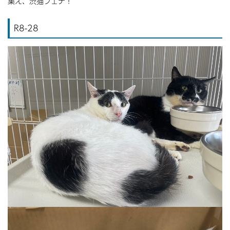
集え、渋猫フェチ！
R8-28