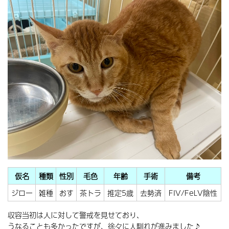
仮名
種類
性別
毛色
年齢
手術
備考
ジロー
雑種
おす
茶トラ
推定5歳
去勢済
FIV/FeLV陰性
収容当初は人に対して警戒を見せており、
うなることも多かったですが、徐々に人馴れが進みました♪