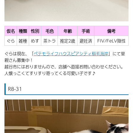
仮名
種類
性別
毛色
年齢
手術
備考
ぐら
雑種
めす
茶トラ
推定2歳
避妊済
FIV/FeLV陰性
ぐらは現在、「
ペテモライフハウスピアシティ稲毛海岸
」にて里
親さん募集中！
越谷市にはおりませんので、店舗へ直接お問い合わせください。
人懐っこくてすりすり寄ってくる可愛い子です♪
R8-31