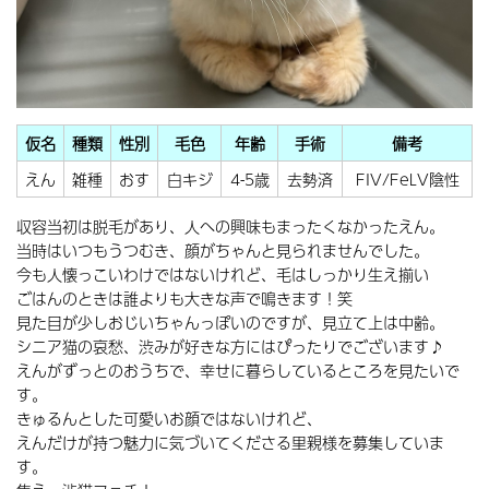
仮名
種類
性別
毛色
年齢
手術
備考
えん
雑種
おす
白キジ
4-5歳
去勢済
FIV/FeLV陰性
収容当初は脱毛があり、人への興味もまったくなかったえん。
当時はいつもうつむき、顔がちゃんと見られませんでした。
今も人懐っこいわけではないけれど、毛はしっかり生え揃い
ごはんのときは誰よりも大きな声で鳴きます！笑
見た目が少しおじいちゃんっぽいのですが、見立て上は中齢。
シニア猫の哀愁、渋みが好きな方にはぴったりでございます♪
えんがずっとのおうちで、幸せに暮らしているところを見たいで
す。
きゅるんとした可愛いお顔ではないけれど、
えんだけが持つ魅力に気づいてくださる里親様を募集していま
す。