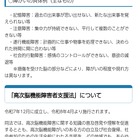
○障がいの具体例（主なもの）
・記憶障害：過去の出来事が思い出せない、新たな出来事を覚
えられない等
・注意障害：集中力が持続できない、平行して複数のことがで
きない等
・遂行機能障害：計画的に仕事や物事を処理できない、決めら
れた時間に間に合わない等
・社会的行動障害：感情のコントロールができない、意欲の減
退等
※損傷を受けた脳の部分などにより、障がいの程度や現れ方
は異なります。
「高次脳機能障害者支援法」について
令和7年12月に成立し、令和8年4月より施行されます。
同法では、高次脳機能障害に関する知識の普及啓発や理解を促進
するととも、高次脳機能障がいのある方の自立及び社会復帰、社
会参加のための生活全般にわたる支援を、どの地域でも、あらゆ