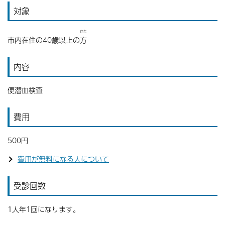
対象
かた
市内在住の40歳以上の
方
内容
便潜血検査
費用
500円
費用が無料になる人について
受診回数
1人年1回になります。