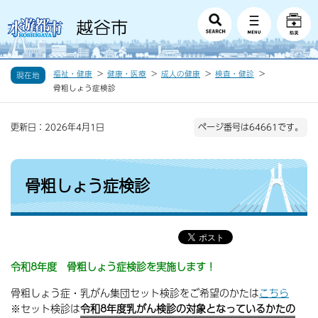
福祉・健康
健康・医療
成人の健康
検査・健診
現在地
骨粗しょう症検診
更新日：2026年4月1日
ページ番号は64661です。
骨粗しょう症検診
令和8年度 骨粗しょう症検診を実施します！
骨粗しょう症・乳がん集団セット検診をご希望のかたは
こちら
※セット検診は
令和8年度乳がん検診の対象となっているかたの