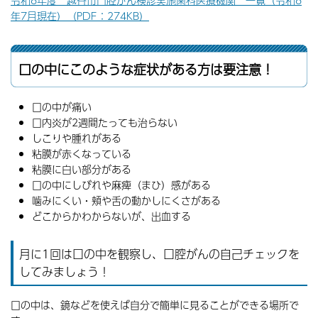
令和8年度 越谷市口腔がん検診実施歯科医療機関 一覧（令和8
年7月現在）（PDF：274KB）
口の中にこのような症状がある方は要注意！
口の中が痛い
口内炎が2週間たっても治らない
しこりや腫れがある
粘膜が赤くなっている
粘膜に白い部分がある
口の中にしびれや麻痺（まひ）感がある
噛みにくい・頬や舌の動かしにくさがある
どこからかわからないが、出血する
月に1回は口の中を観察し、口腔がんの自己チェックを
してみましょう！
口の中は、鏡などを使えば自分で簡単に見ることができる場所で