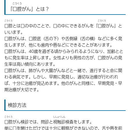
こうくう
「
口腔
がん」とは？
こうくう
こうくう
口腔
とは口の中のことで、口の中にできるがんを「
口腔
がん」と
いいます。
口腔がんは、口腔底（舌の下）や舌側縁（舌の横）などに多く発
生しますが、他にも歯肉や唇などにできることがあります。
口腔がんは、40歳を過ぎる頃からみられるようになり、加齢とと
もに発生率は上昇します。女性よりも男性の方が、口腔がんの発
生率は高い傾向にあります。
口腔がんは、肺がんや大腸がんなどと一緒で、進行すると命に関
わる病気です。しかし、早期に発見し、適切な治療が行われれ
ば、十分に治癒が見込めます。他のがんと同様に、早期発見・早
期治療が大切です。
検診方法
こうくう
ししょくしん
口腔
がん検診では、問診と
視触診
検査をします。
単に口を開けただけでは十分に観察ができないので、舌や唇を前