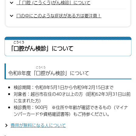
「 口腔 (こうくう)がん検診」について
口の中にこのような症状がある方は要注意！
こうくう
「
口腔
がん検診」について
こうくう
令和8年度「
口腔
がん検診」について
検診期間：令和8年5月1日から令和9年2月15日まで
対象者：越谷市在住の40才以上の方（昭和62年3月31日以前
に生まれた方）
検診費用：900円 ※住所や年齢が確認できるもの（マイナ
ンバーカードや資格確認書等）もご持参ください。
費用が無料になる人について