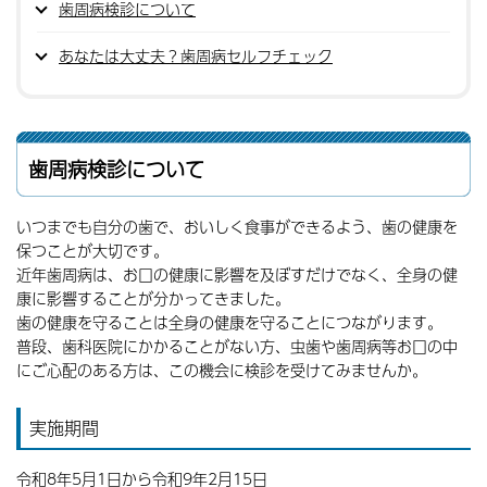
歯周病検診について
あなたは大丈夫？歯周病セルフチェック
歯周病検診について
いつまでも自分の歯で、おいしく食事ができるよう、歯の健康を
保つことが大切です。
近年
歯周病
は、お口の健康に
影響
を及ぼすだけでなく、全身の健
康に
影響
することが分かってきました。
歯の健康を守ることは全身の健康を守ることにつながります。
普段、歯科医院にかかることがない
方
、虫歯や
歯周病
等お口の中
にご心配のある
方
は、この機会に検診を受けてみませんか。
実施期間
令和8年5月1日から令和9年2月15日