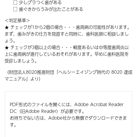
□ 少しグラつく歯がある
□ 歯ぐきからうみが出たことがある
＜判定基準＞
★ チェックが1から2個の場合・・・
歯周病
の可能性があります。
まず、歯みがきの仕方を見直すと同時に、歯科医師に相談しまし
ょう。
★ チェックが3個以上の場合・・・軽度あるいは中等度歯周炎以
上に歯周病が進行しているおそれがあります。早めに歯科医院を
受診しましょう。
（財団法人8020推進財団「ヘルシーエイジング時代の 8020 達成
マニュアル
」より）
PDF形式のファイルを開くには、Adobe Acrobat Reader
DC（旧Adobe Reader）が必要です。
お持ちでない方は、Adobe社から無償でダウンロードできま
す。