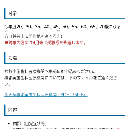
対象
今年度
20、30、
35、40、45、50、55、60、65、70歳
になる
かた
かた
方
（越谷市に居住地を有する
方
）
※対象の方には4月末に受診券を郵送します。
会場
検診実施歯科医療機関へ事前にお申込みください。
検診実施歯科医療機関については、下のファイルをご覧くださ
い。
歯周病検診実施歯科医療機関（PDF：94KB）
内容
問診（自覚症状等）