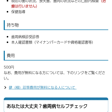
現在の歯の状況、喪失歯、歯肉の状況などの口腔内検査
（治
療は行いません）
保健指導
持ち物
歯周病検診受診券
本人確認書類（マイナンバーカードや資格確認書等）
費用
500円
なお、費用が無料になる
方
については、下のリンクをご覧くださ
い。
健（検）診等費用が無料になる人について
あなたは大丈夫？歯周病セルフチェック