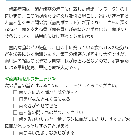
歯周病菌は、歯と歯茎の境目に付着した歯垢（プラーク）の中
にいます。この歯が歯ぐきに炎症を引き起こし、炎症が進行する
と歯と歯ぐきの間の溝（歯周ポケット）が深くなり、さらに深く
なると、歯を支える骨（歯槽骨）が破壊され重症化し、歯がぐら
ぐらしてきて、結果的に抜け落ちてしまいます。
歯周病菌などの細菌は、口の中に残っている食べカスの糖分な
どを栄養にして増殖します。毎日の歯磨きが何より大切ですが、
歯周病の軽度の段階では自覚症状がほとんどないので、定期健診
による早期発見、早期治療が大切です。
≪歯周病セルフチェック≫
次の項目の当てはまるものに、チェックしてみてください。
□ 歯ぐきに赤く腫れた部分がある
□ 口臭がなんとなく気になる
□ 歯ぐきがやせてきた
□ 歯と歯の間にものがつまりやすい
□ 歯をみがいたあと、歯ブラシに血がついたり、すすいだ水
に血が混じったりすることがある
□ 歯が浮いたような感じがする