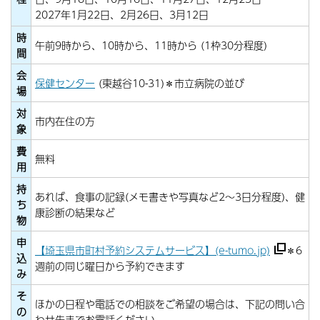
2027年1月22日、2月26日、3月12日
時
午前9時から、10時から、11時から (1枠30分程度)
間
会
保健センター
(東越谷10-31)＊市立病院の並び
場
対
市内在住の方
象
費
無料
用
持
あれば、食事の記録(メモ書きや写真など2～3日分程度)、健
ち
康診断の結果など
物
申
【埼玉県市町村予約システムサービス】(e-tumo.jp)
＊6
込
週前の同じ曜日から予約できます
み
そ
ほかの日程や電話での相談をご希望の場合は、下記の問い合
の
わせ先までお電話ください