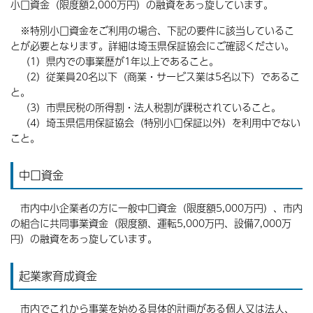
小口資金（限度額2,000万円）の融資をあっ旋しています。
※特別小口資金をご利用の場合、下記の要件に該当しているこ
とが必要となります。詳細は埼玉県保証協会にご確認ください。
（1）県内での事業歴が1年以上であること。
（2）従業員20名以下（商業・サービス業は5名以下）であるこ
と。
（3）市県民税の所得割・法人税割が課税されていること。
（4）埼玉県信用保証協会（特別小口保証以外）を利用中でない
こと。
中口資金
市内中小企業者の方に一般中口資金（限度額5,000万円）、市内
の組合に共同事業資金（限度額、運転5,000万円、設備7,000万
円）の融資をあっ旋しています。
起業家育成資金
市内でこれから事業を始める具体的計画がある個人又は法人、