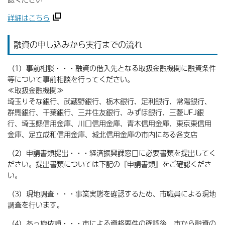
詳細はこちら
融資の申し込みから実行までの流れ
（1）事前相談・・・融資の借入先となる取扱金融機関に融資条件
等について事前相談を行ってください。
≪取扱金融機関≫
埼玉りそな銀行、武蔵野銀行、栃木銀行、足利銀行、常陽銀行、
群馬銀行、千葉銀行、三井住友銀行、みずほ銀行、三菱UFJ銀
行、埼玉縣信用金庫、川口信用金庫、青木信用金庫、東京東信用
金庫、足立成和信用金庫、城北信用金庫の市内にある各支店
（2）申請書類提出・・・経済振興課窓口に必要書類を提出してく
ださい。提出書類については下記の『申請書類』をご確認くださ
い。
（3）現地調査・・・事業実態を確認するため、市職員による現地
調査を行います。
（4）あっ旋依頼・・・市による資格要件の確認後、市から融資の