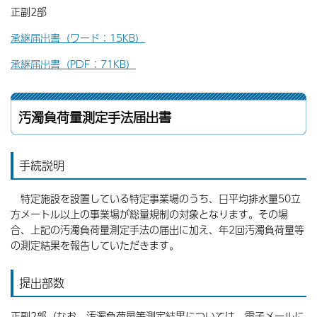
正副2部
承継届出書（ワード：15KB）
承継届出書（PDF：71KB）
汚濁負荷量測定手法届出書
手続説明
特定施設を設置している特定事業場のうち、日平均排水量50立
方メートル以上の事業場が総量規制の対象となります。その場
合、上記の汚濁負荷量測定手法の届出に加え、年2回汚濁負荷量等
の測定結果を報告していただきます。
提出部数
正副2部（なお、汚濁負荷量等測定結果については、電子メールに