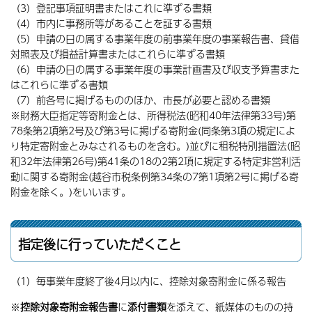
（3）登記事項証明書またはこれに準ずる書類
（4）市内に事務所等があることを証する書類
（5）申請の日の属する事業年度の前事業年度の事業報告書、貸借
対照表及び損益計算書またはこれらに準ずる書類
（6）申請の日の属する事業年度の事業計画書及び収支予算書また
はこれらに準ずる書類
（7）前各号に掲げるもののほか、市長が必要と認める書類
※財務大臣指定等寄附金とは、所得税法(昭和40年法律第33号)第
78条第2項第2号及び第3号に掲げる寄附金(同条第3項の規定によ
り特定寄附金とみなされるものを含む。)並びに租税特別措置法(昭
和32年法律第26号)第41条の18の2第2項に規定する特定非営利活
動に関する寄附金(越谷市税条例第34条の7第1項第2号に掲げる寄
附金を除く。)をいいます。
指定後に行っていただくこと
（1）毎事業年度終了後4月以内に、控除対象寄附金に係る報告
※
控除対象寄附金報告書
に
添付書類
を添えて、紙媒体のものの持