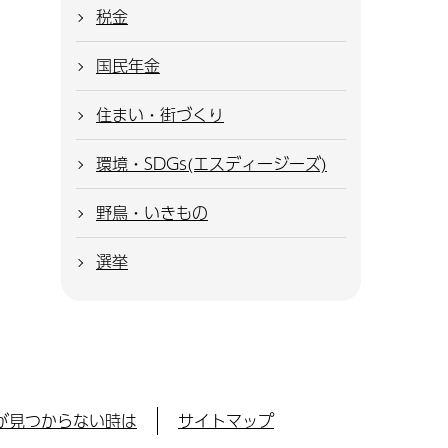
税金
国民年金
住まい・街づくり
環境・SDGs(エスディージーズ)
野鳥・いきもの
選挙
が見つからない時は
サイトマップ