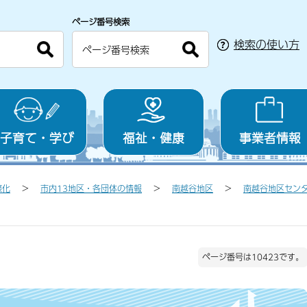
ページ番号検索
検索の使い方
子育て・学び
福祉・健康
事業者情報
際化
市内13地区・各団体の情報
南越谷地区
南越谷地区セン
ページ番号は10423です。