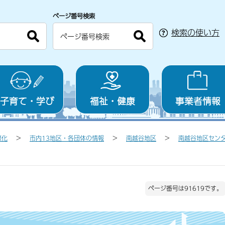
ページ番号検索
検索の使い方
子育て・学び
福祉・健康
事業者情報
際化
市内13地区・各団体の情報
南越谷地区
南越谷地区セン
ページ番号は91619です。