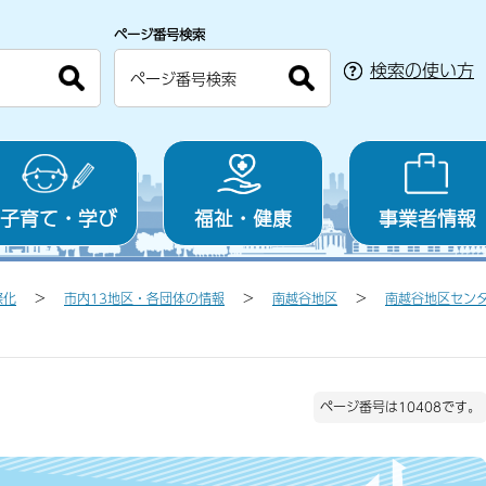
ページ番号検索
検索の使い方
子育て・学び
福祉・健康
事業者情報
際化
市内13地区・各団体の情報
南越谷地区
南越谷地区セン
ページ番号は10408です。