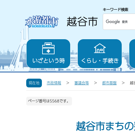
キーワード検索
いざという時
くらし・手続き
現在地
市政情報
審議会等
都市基盤
越
ページ番号は5568です。
越谷市まちの