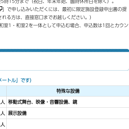
後5時15分まで（祝日、年末年始、臨時休所日を除く）。
」で申し込みいただくには、最初に限定施設登録申出書の提
される方は、直接窓口までお越しください。）
和室1・和室2を一体として申込む場合、申込数は1回とカウン
メートル」です）
特殊な設備
2人
移動式舞台、映像・音響設備、鏡
6人
展示設備
4人