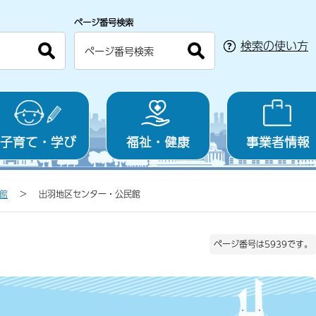
ページ番号検索
検索の使い方
子育て・学び
福祉・健康
事業者情報
館
出羽地区センター・公民館
ページ番号は5939です。