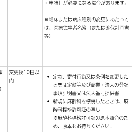
可申請」が必要になる場合があります。
※増床または病床種別の変更にあたって
は、医療従事者名簿（または確保計画書
等）
事
変更後10日以
定款、寄付行為又は条例を変更した
内
ときは定款等及び商業・法人の登記
式）
事項証明書又は法人番号提供書
新規に麻酔科を標榜したときは、麻
酔科標榜許可証の写し
※麻酔科標榜許可証の原本照合のた
め、原本もお持ちください。