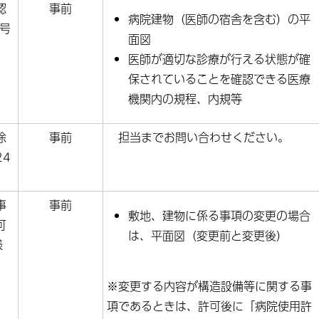
認
事前
病院建物（医師の宿舎を含む）の平
8号
面図
医師が適切な診療が行える状態が確
保されていることを確認できる医療
機関内の規程、内規等
除
事前
担当までお問い合わせください。
24
事
事前
敷地、建物に係る事項の変更の場合
可
は、平面図（変更前と変更後）
様
※変更する内容が構造設備等に関する事
項であるときは、許可後に「病院使用許