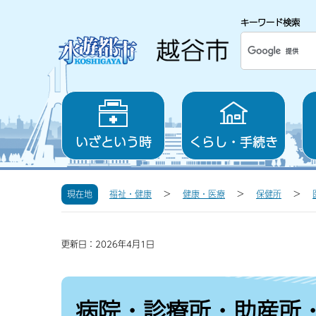
キーワード検索
いざという時
くらし・手続き
現在地
福祉・健康
健康・医療
保健所
更新日：2026年4月1日
病院・診療所・助産所