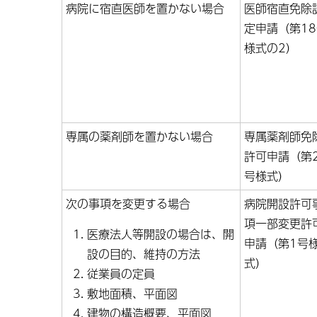
病院に宿直医師を置かない場合
医師宿直免除
定申請（第1
様式の2）
専属の薬剤師を置かない場合
専属薬剤師免
許可申請（第
号様式）
次の事項を変更する場合
病院開設許可
項一部変更許
医療法人等開設の場合は、開
申請（第1号
設の目的、維持の方法
式）
従業員の定員
敷地面積、平面図
建物の構造概要、平面図