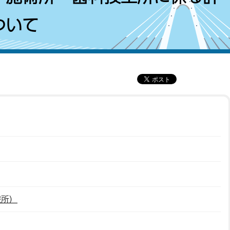
ついて
療所）