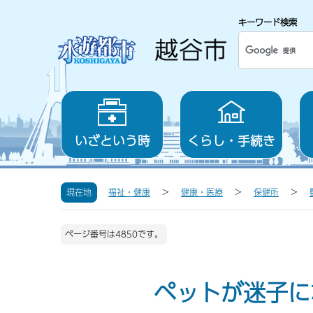
キーワード検索
いざという時
くらし・手続き
現在地
福祉・健康
健康・医療
保健所
ページ番号は4850です。
ペットが迷子に