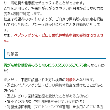
り、胃粘膜の健康度をチェックすることができます。
これを活用して、将来胃がんができやすい胃粘膜かどうかの危険
度を4段階で判定します。
検査は希望者のみに行いますが、ご自身の胃粘膜の健康度を把握
しておくために、ぜひ一度お受けになることをお勧めいたしま
す。
なお、
ペプシノゲン法・ピロリ菌抗体検査単独の受診はできませ
ん。
対象者
胃がん検診受診者のうち
40,45,50,55,60,65,70,75歳
になる方(か
た)
※ただし、下記に該当される方は検査の
対象外
となります。
・過去にペプシノゲン法・ピロリ菌抗体検査を受けたことがある
方(かた)
・過去にピロリ菌除菌治療を受けたことがある方(かた)
・腎不全の方(かた)や胃切除術を受けている方(かた)
・胃酸分泌抑制剤（プロトンポンプ阻害剤）を服用されている方