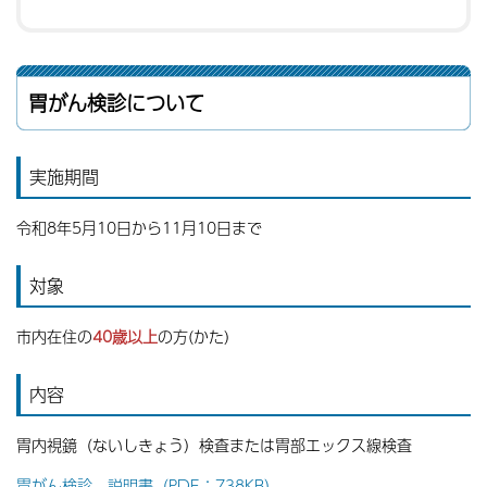
胃がん検診について
実施期間
令和8年5月10日から11月10日まで
対象
市内在住の
40歳以上
の方(かた)
内容
胃内視鏡（ないしきょう）検査または胃部エックス線検査
胃がん検診 説明書（PDF：738KB）