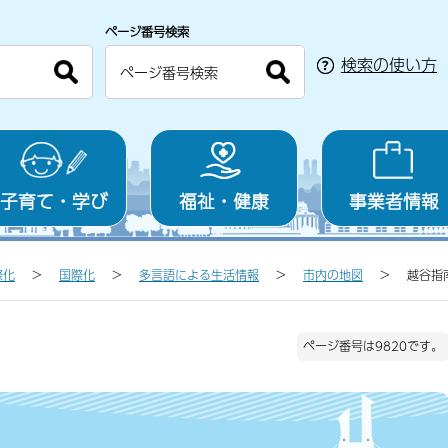
ページ番号検索
検索の使い方
子育て・学び
福祉・健康
事業者情報
際化
国際化
多言語による生活情報
市内の地図
越谷指
ページ番号は9820です。