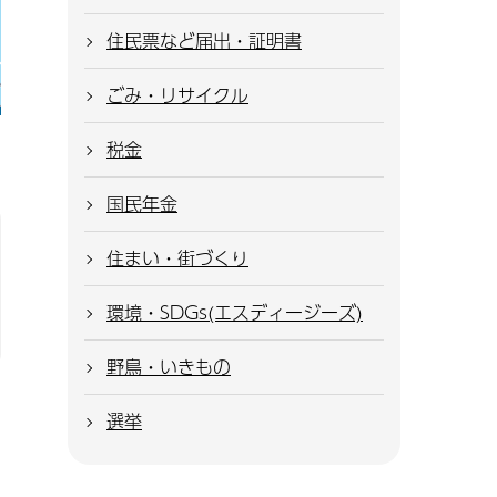
住民票など届出・証明書
ごみ・リサイクル
税金
国民年金
住まい・街づくり
環境・SDGs(エスディージーズ)
野鳥・いきもの
選挙