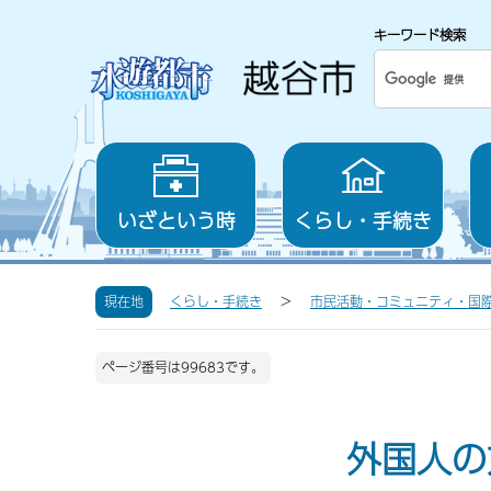
キーワード検索
いざという時
くらし・手続き
現在地
くらし・手続き
市民活動・コミュニティ・国
ページ番号は99683です。
外国人の