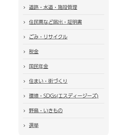
道路・水道・施設管理
住民票など届出・証明書
ごみ・リサイクル
税金
国民年金
住まい・街づくり
環境・SDGs(エスディージーズ)
野鳥・いきもの
選挙