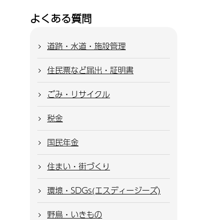
よくある質問
道路・水道・施設管理
住民票など届出・証明書
ごみ・リサイクル
税金
国民年金
住まい・街づくり
環境・SDGs(エスディージーズ)
野鳥・いきもの