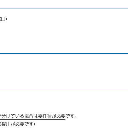
窓口）
）
を分けている場合は委任状が必要
です。
の提出が必要です）