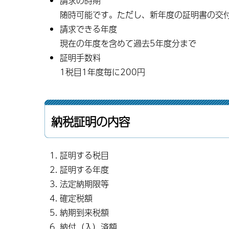
請求の時期
随時可能です。ただし、新年度の証明書の交
請求できる年度
現在の年度を含めて過去5年度分まで
証明手数料
1税目1年度毎に200円
納税証明の内容
証明する税目
証明する年度
法定納期限等
確定税額
納期到来税額
納付（入）済額