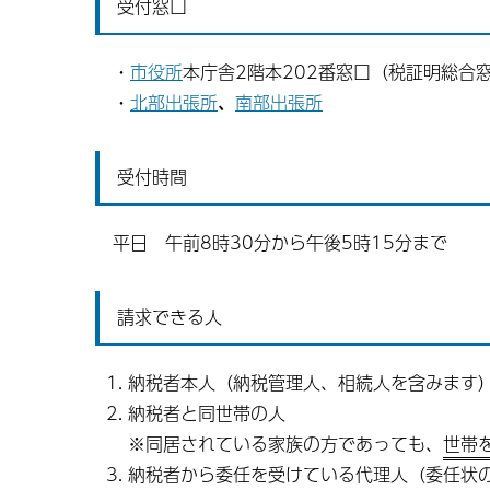
受付窓口
・
市役所
本庁舎2階本202番窓口（税証明総合
・
北部出張所
、
南部出張所
受付時間
平日 午前8時30分から午後5時15分まで
請求できる人
納税者本人（納税管理人、相続人を含みます
納税者と同世帯の人
※同居されている家族の方であっても、
世帯
納税者から委任を受けている代理人（委任状