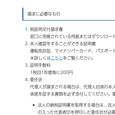
請求に必要なもの
税証明交付請求書
窓口に用意されている用紙またはダウンロー
本人確認をすることができる証明書
運転免許証、マイナンバーカード、パスポー
※詳しくは
こちら
をご覧ください。
証明手数料
1税目1年度毎に200円
委任状
代理人が請求される場合は、代理人自身の本
承諾を証する書類を必ず添付してください。
法人の納税証明書を取得する場合は、法
の入った代表者印を押印した委任状が必