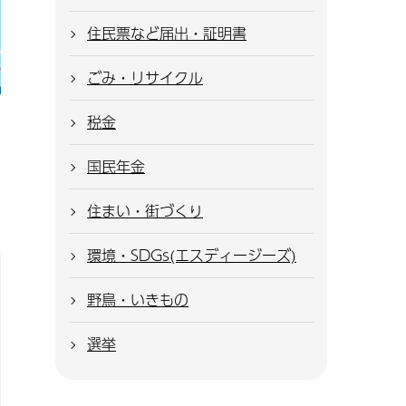
住民票など届出・証明書
ごみ・リサイクル
税金
国民年金
住まい・街づくり
環境・SDGs(エスディージーズ)
野鳥・いきもの
選挙