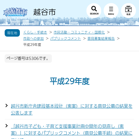
くらし・手続き
市民活動・コミュニティ・国際化
現在地
市政への参加
パブリックコメント
意見募集結果報告
平成29年度
ページ番号は5306です。
平成29年度
越谷市新庁舎建設基本設計（素案）に対する意見公募の結果を
公表します
「越谷市子ども・子育て支援事業計画中間年の見直し（素
案）」に対するパブリックコメント（意見公募手続）の結果に