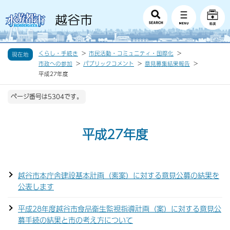
くらし・手続き
市民活動・コミュニティ・国際化
現在地
市政への参加
パブリックコメント
意見募集結果報告
平成27年度
ページ番号は5304です。
平成27年度
越谷市本庁舎建設基本計画（素案）に対する意見公募の結果を
公表します
平成28年度越谷市食品衛生監視指導計画（案）に対する意見公
募手続の結果と市の考え方について