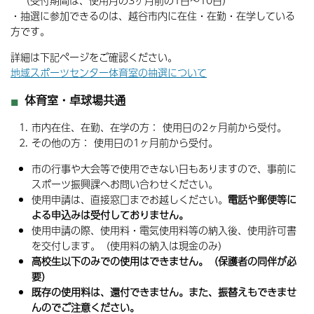
（受付期間は、使用月の3ヶ月前の1日～10日）
・抽選に参加できるのは、越谷市内に在住・在勤・在学している
方です。
詳細は下記ページをご確認ください。
地域スポーツセンター体育室の抽選について
体育室・卓球場共通
市内在住、在勤、在学の方： 使用日の2ヶ月前から受付。
その他の方： 使用日の1ヶ月前から受付。
市の行事や大会等で使用できない日もありますので、事前に
スポーツ振興課へお問い合わせください。
使用申請は、直接窓口までお越しください。
電話や郵便等に
よる申込みは受付しておりません。
使用申請の際、使用料・電気使用料等の納入後、使用許可書
を交付します。（使用料の納入は現金のみ）
高校生以下のみでの使用はできません。（保護者の同伴が必
要）
既存の使用料は、還付できません。また、振替えもできませ
んのでご注意ください。