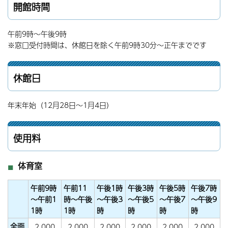
開館時間
午前9時～午後9時
※窓口受付時間は、休館日を除く午前9時30分～正午までです
休館日
年末年始（12月28日～1月4日）
使用料
体育室
午前9時
午前11
午後1時
午後3時
午後5時
午後7時
～午前1
時～午後
～午後3
～午後5
～午後7
～午後9
1時
1時
時
時
時
時
全面
2,000
2,000
2,000
2,000
2,000
2,000