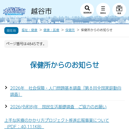
福祉・健康
健康・医療
保健所
保健所からのお知らせ
現在地
ページ番号は4845です。
保健所からのお知らせ
2026年 社会保障・人口問題基本調査「第８回全国家庭動向
調査」
2026(令和8)年 国民生活基礎調査 ご協力のお願い
上手な医療のかかり方プロジェクト推進広報事業について
（PDF：40,111KB）