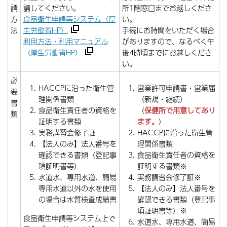
請
請してください。
所1階窓口までお越しくださ
方
食品衛生申請等システム（厚
い。
法
生労働省HP）
手続にお時間をいただく場合
利用方法・利用マニュアル
がありますので、なるべく午
（厚生労働省HP）
後4時頃までにお越しくださ
い。
必
HACCPに沿った衛生管
営業許可申請書・営業届
要
理関係書類
（新規・継続）
書
食品衛生責任者の資格を
（
保健所で用意してあり
類
証明する書類
ます。
）
実務講習会修了証
HACCPに沿った衛生管
【法人のみ】法人番号を
理関係書類
確認できる書類（登記事
食品衛生責任者の資格を
項証明書等）
証明する書類※
水道水、専用水道、簡易
実務講習会修了証※
専用水道以外の水を使用
【法人のみ】法人番号を
の場合は水質検査成績書
確認できる書類（登記事
項証明書等）※
食品衛生申請等システム上で
水道水、専用水道、簡易