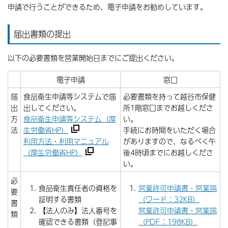
申請で行うことができるため、電子申請をお勧めしています。
届出書類の提出
以下の必要書類を営業開始日までにご提出ください。
電子申請
窓口
届
食品衛生申請等システムで届
必要書類を持って越谷市保健
出
出してください。
所1階窓口までお越しくださ
方
食品衛生申請等システム（厚
い。
法
生労働省HP）
手続にお時間をいただく場合
利用方法・利用マニュアル
がありますので、なるべく午
（厚生労働省HP）
後4時頃までにお越しくださ
い。
必
食品衛生責任者の資格を
営業許可申請書・営業届
要
証明する書類
（ワード：32KB）
書
【法人のみ】法人番号を
営業許可申請書・営業届
類
確認できる書類（登記事
（PDF：198KB）