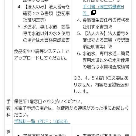
【法人のみ】法人番号を
手引書（厚生労働省H
確認できる書類（登記事
P）
項証明書等）
食品衛生責任者の資格を
水道水、専用水道、簡易
証明する書類※
専用水道以外の水を使用
【法人のみ】法人番号を
の場合は水質検査成績書
確認できる書類（登記事
項証明書等）※
食品衛生申請等システム上で
水道水、専用水道、簡易
アップロードしてください。
専用水道以外の水を使用
の場合は水質検査成績書
※3、4、5は提出の必要はあ
りません。内容を確認後返却
します。
手
保健所1階窓口でお支払いください。
数
※電子申請の場合は、保健所から連絡があった後にお越しく
料
ださい。
手数料一覧（PDF：185KB）
参
書類不備があった場合
書類不備がある場合、申