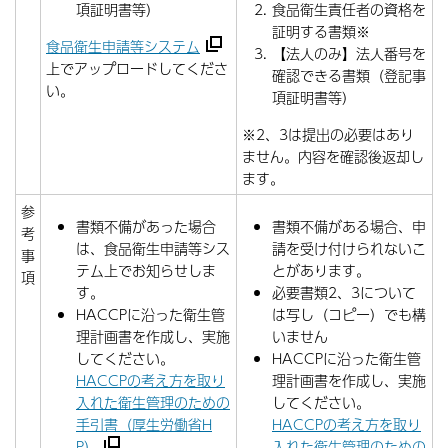
項証明書等）
食品衛生責任者の資格を
証明する書類※
食品衛生申請等システム
【法人のみ】法人番号を
上でアップロードしてくださ
確認できる書類（登記事
い。
項証明書等）
※2、3は提出の必要はあり
ません。内容を確認後返却し
ます。
参
書類不備があった場合
書類不備がある場合、申
考
は、食品衛生申請等シス
請を受け付けられないこ
事
テム上でお知らせしま
とがあります。
項
す。
必要書類2、3について
HACCPに沿った衛生管
は写し（コピー）でも構
理計画書を作成し、実施
いません
してください。
HACCPに沿った衛生管
HACCPの考え方を取り
理計画書を作成し、実施
入れた衛生管理のための
してください。
手引書（厚生労働省H
HACCPの考え方を取り
P）
入れた衛生管理のための