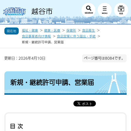
福祉・健康
健康・医療
保健所
食品衛生
現在地
食品事業者向け情報
食品営業に伴う届出・手続
新規・継続許可申請、営業届
更新日：2026年4月10日
ページ番号は8084です。
新規・継続許可申請、営業届
目次