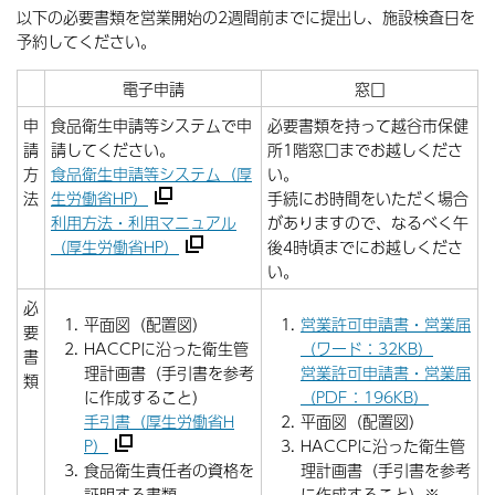
以下の必要書類を営業開始の2週間前までに提出し、施設検査日を
予約してください。
電子申請
窓口
申
食品衛生申請等システムで申
必要書類を持って越谷市保健
請
請してください。
所1階窓口までお越しくださ
方
食品衛生申請等システム（厚
い。
法
生労働省HP）
手続にお時間をいただく場合
利用方法・利用マニュアル
がありますので、なるべく午
（厚生労働省HP）
後4時頃までにお越しくださ
い。
必
平面図（配置図）
営業許可申請書・営業届
要
HACCPに沿った衛生管
（ワード：32KB）
書
理計画書（手引書を参考
営業許可申請書・営業届
類
に作成すること）
（PDF：196KB）
手引書（厚生労働省H
平面図（配置図）
P）
HACCPに沿った衛生管
食品衛生責任者の資格を
理計画書（手引書を参考
証明する書類
に作成すること）※