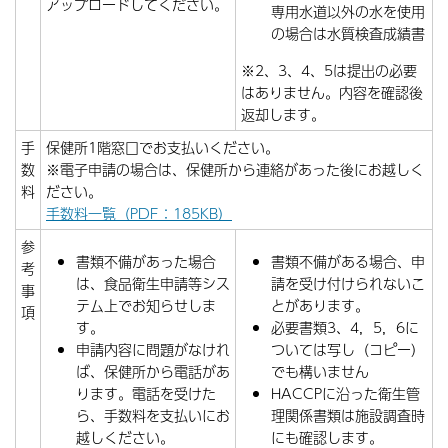
アップロードしてください。
専用水道以外の水を使用
の場合は水質検査成績書
※2、3、4、5は提出の必要
はありません。内容を確認後
返却します。
手
保健所1階窓口でお支払いください。
数
※電子申請の場合は、保健所から連絡があった後にお越しく
料
ださい。
手数料一覧（PDF：185KB）
参
書類不備があった場合
書類不備がある場合、申
考
は、食品衛生申請等シス
請を受け付けられないこ
事
テム上でお知らせしま
とがあります。
項
す。
必要書類3、4，5，6に
申請内容に問題がなけれ
ついては写し（コピー）
ば、保健所から電話があ
でも構いません
ります。電話を受けた
HACCPに沿った衛生管
ら、手数料を支払いにお
理関係書類は施設調査時
越しください。
にも確認します。