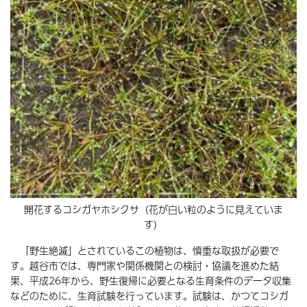
開花するコシガヤホシクサ（花が白い粒のように見えていま
す）
「野生絶滅」とされているこの植物は、慎重な取扱が必要で
す。越谷市では、専門家や関係機関との検討・協議を進めた結
果、平成26年から、野生復帰に必要となる生育条件のデータ収集
などのために、生育試験を行っています。試験は、かつてコシガ