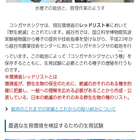
水槽での栽培と、管理作業のようす
コシガヤホシクサは、現在環境省の
レッドリスト※
において
「野生絶滅」とされています。越谷市では、国立科学博物館筑波
実験植物園から種子の提供や技術指導を受けながら、平成23年か
ら越谷市農業技術センターにおいてコシガヤホシクサの栽培を行
しゅ
っています。この栽培によって「コシガヤホシクサという
種
」を
保存するとともに、生育試験に必要とされる種子の増殖を行うも
のです。
※環境省レッドリストとは
環境省が、野生生物の保全のために、絶滅のおそれのある種を的
確に把握し、一般への理解を広める必要があることから作成・公
表している、日本の絶滅のおそれのある野生生物の種のリスト。
栽培のこれまでの実績とこれからの取り組みについて
最適な生育環境を検証するための生育試験