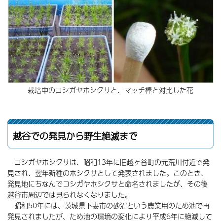
栽培中のコシガヤホシクサと、マッチ棒と対比した花
越谷での発見から野生絶滅まで
コシガヤホシクサは、昭和13年に旧越ヶ谷町の元荒川付近で発
見され、翌年新種のホシクサとして発表されました。このとき、
発見地にちなんでコシガヤホシクサと命名されましたが、その後
越谷市周辺では見られなくなりました。
昭和50年には、茨城県下妻市の砂沼という農業用のため池で再
発見されましたが、ため池の環境の変化により平成6年に絶滅して