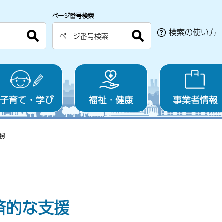
ページ番号検索
検索の使い方
子育て・学び
福祉・健康
事業者情報
援
済的な支援