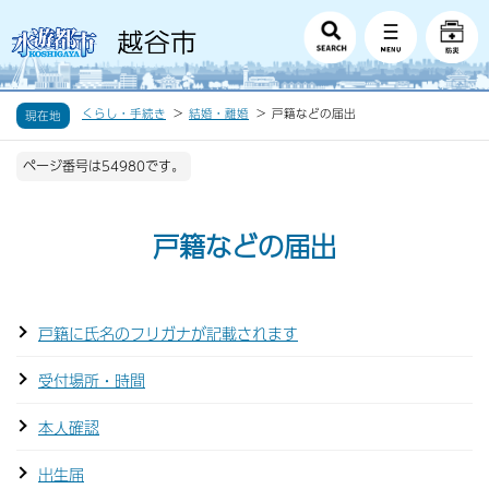
くらし・手続き
結婚・離婚
戸籍などの届出
現在地
ページ番号は54980です。
戸籍などの届出
戸籍に氏名のフリガナが記載されます
受付場所・時間
本人確認
出生届