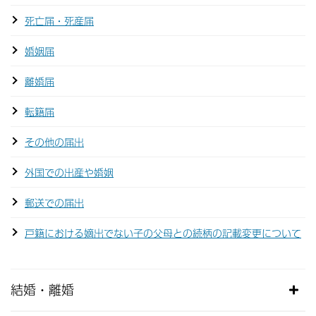
死亡届・死産届
婚姻届
離婚届
転籍届
その他の届出
外国での出産や婚姻
郵送での届出
戸籍における嫡出でない子の父母との続柄の記載変更について
結婚・離婚