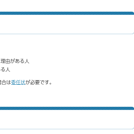
な理由がある人
ある人
場合は
委任状
が必要です。