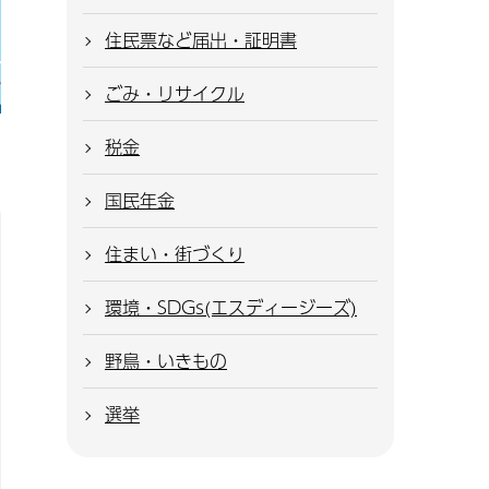
住民票など届出・証明書
ごみ・リサイクル
税金
国民年金
住まい・街づくり
環境・SDGs(エスディージーズ)
野鳥・いきもの
選挙