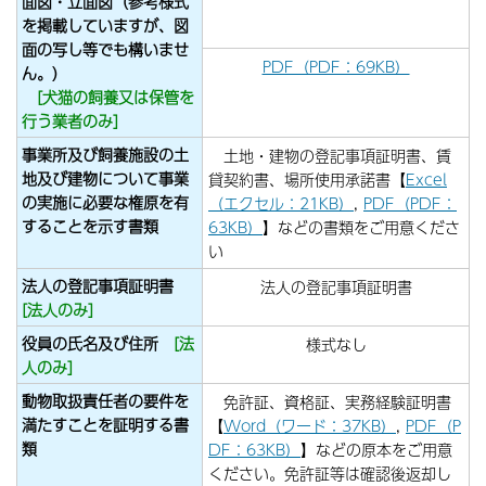
面図・立面図（参考様式
を掲載していますが、図
面の写し等でも構いませ
PDF（PDF：69KB）
ん。）
[犬猫の飼養又は保管を
行う業者のみ]
事業所及び飼養施設の土
土地・建物の登記事項証明書、賃
地及び建物について事業
貸契約書、場所使用承諾書【
Excel
の実施に必要な権原を有
（エクセル：21KB）
,
PDF（PDF：
することを示す書類
63KB）
】などの書類をご用意くださ
い
法人の登記事項証明書
法人の登記事項証明書
[法人のみ]
役員の氏名及び住所
[法
様式なし
人のみ]
動物取扱責任者の要件を
免許証、資格証、実務経験証明書
満たすことを証明する書
【
Word（ワード：37KB）
,
PDF（P
類
DF：63KB）
】などの原本をご用意
ください。免許証等は確認後返却し