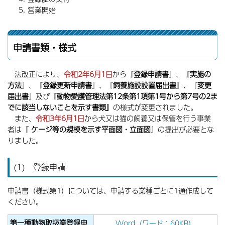
営業開始
申請書類・様式
法改正により、
令和2年6月1日
から『
登録申請書
』、『
実施の
方法
』、『
登録更新申請書
』、『
飼養施設設置届出書
』、『
変更
届出書
』及び『
動物愛護管理法第12条第1項第1号から
第7号の2ま
でに該当しないことを示す書類
』
の様式が変更されました。
また、
令和3年6月1日
から犬又は猫の飼養又は保管を行う事業
者は『
ケージ等の規模を示す平面図・立面図
』の提出が必要とな
りました。
(1) 登録申請
申請書（様式第1）については、申請する業種ごとに1通作成して
ください。
第一種動物取扱業登録申
Word（ワード：60KB）