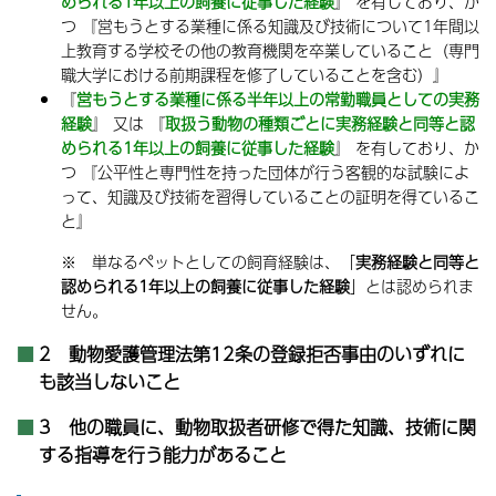
められる1年以上の飼養に従事した経験
』 を有しており、か
つ 『営もうとする業種に係る知識及び技術について1年間以
上教育する学校その他の教育機関を卒業していること（専門
職大学における前期課程を修了していることを含む）』
『
営もうとする業種に係る半年以上の常勤職員としての実務
経験
』 又は 『
取扱う動物の種類ごとに実務経験と同等と認
められる1年以上の飼養に従事した経験
』 を有しており、か
つ 『公平性と専門性を持った団体が行う客観的な試験によ
って、知識及び技術を習得していることの証明を得ているこ
と』
※ 単なるペットとしての飼育経験は、「
実務経験と同等と
認められる1年以上の飼養に従事した経験
」とは認められま
せん。
2 動物愛護管理法第12条の登録拒否事由の
いずれに
も
該当しないこと
3 他の職員に、動物取扱者研修で得た知識、技術に関
する指導を行う能力があること