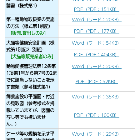
請書（様式第1）
PDF（PDF：151KB）
第一種動物取扱業の実施
Word（ワード：20KB）
の方法（様式第1別記）
PDF（PDF：177KB）
[販売,貸出しのみ]
犬猫等健康安全計画（様
Word（ワード：54KB）
式第1別記2, 別紙）
PDF（PDF：404KB）
[犬猫等販売業者のみ]
動物愛護管理法第12条第
Word（ワード：20KB）
1項第1号から第7号の2ま
でに該当しないことを示
PDF（PDF：52KB）
す書類（参考様式第1）
飼養施設の平面図・付近
Word（ワード：35KB）
の見取図
（参考様式を掲
載していますが、図面の
PDF（PDF：100KB）
写し等でも構いませ
ん。）
ケージ等の規模を示す平
Word（ワード：29KB）