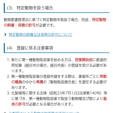
(3) 特定動物を扱う場合
動物愛護管理法に基づく特定動物を取扱う場合、別途、
特定動物
の飼養・保管の許可
が必要です。
特定動物の飼養又は保管の許可について
(4) 登録に係る注意事項
新たに第一種動物取扱業を始める方は、
営業開始前
に都道府
県知事（越谷市の場合、越谷市長）の登録を受ける必要があ
ります。
第一種動物取扱業の登録申請をする際は、事業所ごとに
常勤
の職員
の中から
専属
の『動物取扱責任者』を選任する必要が
あります。
化製場等に関する法律（昭和23年7月12日法律第140号）等
に基づき、第一種動物取扱業で取扱う動物種及び数により
畜
舎の許可
が必要となる場合があります。