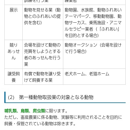
訓練を行う業
練業者
展示
動物を見せる業（動
動物園、水族館、動物ふれあい
物とのふれあいの提
テーマパーク、移動動物園、動
供を含む）
物サーカス、乗馬施設・アニマ
ルセラピー業者（「ふれあい」
を目的とする場合）
競り
会場を設けて動物の
動物オークション（会場を設け
あっせ
売買をしようとする
て行う場合）
ん
者のあっせんを行う
業
譲受飼
有償で動物を譲り受
老犬ホーム、老猫ホーム
養
けて飼養する業
(2) 第一種動物取扱業の対象となる動物
哺乳類、鳥類、爬虫類
に限ります。
ただし、畜産農業に係る動物、実験等に利用されることを目的に
飼養・保管されている動物は除きます。