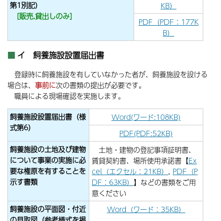
第1別記）
KB）
[販売,貸出しのみ]
PDF（PDF：177K
B）
イ 飼養施設設置届出書
登録時に飼養施設を有していなかった者が、飼養施設を設ける
場合は、
事前に
次の書類の提出が必要です。
職員による現場確認を実施します。
飼養施設設置届出書（様
Word(ワード:108KB)
式第6）
PDF(PDF:52KB)
飼養施設の土地及び建物
土地・建物の登記事項証明書、
について事業の実施に必
賃貸契約書、場所使用承諾書【
Ex
要な権原を有することを
cel（エクセル：21KB）
,
PDF（P
示す書類
DF：63KB）
】などの書類をご用
意ください
飼養施設の平面図・付近
Word（ワード：35KB）
の見取図
（参考様式を掲