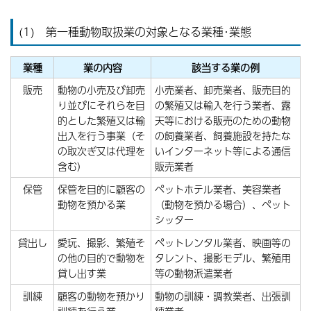
(1) 第一種動物取扱業の対象となる業種･業態
業種
業の内容
該当する業の例
販売
動物の小売及び卸売
小売業者、卸売業者、販売目的
り並びにそれらを目
の繁殖又は輸入を行う業者、露
的とした繁殖又は輸
天等における販売のための動物
出入を行う事業（そ
の飼養業者、飼養施設を持たな
の取次ぎ又は代理を
いインターネット等による通信
含む）
販売業者
保管
保管を目的に顧客の
ペットホテル業者、美容業者
動物を預かる業
（動物を預かる場合）、ペット
シッター
貸出し
愛玩、撮影、繁殖そ
ペットレンタル業者、映画等の
の他の目的で動物を
タレント、撮影モデル、繁殖用
貸し出す業
等の動物派遣業者
訓練
顧客の動物を預かり
動物の訓練・調教業者、出張訓