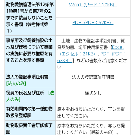
動物愛護管理法第12条第
Word（ワード：20KB）
1項第1号から第7号の2
までに該当しないことを
PDF（PDF：52KB）
示す書類（参考様式第
１）
事業所及び飼養施設の土
土地・建物の登記事項証明書、賃
地及び建物について事業
貸契約書、場所使用承諾書【
Excel
の実施に必要な権原を有
（エクセル：21KB）
,
PDF（PDF：
することを示す書類
63KB）
】などの書類をご用意くださ
い
法人の登記事項証明書
法人の登記事項証明書
[法人のみ]
役員の氏名及び住所
[法
様式なし
人のみ]
有効期間内の第一種動物
原本をお持ちいただくか、写しを提
取扱業登録証
出してください。
動物取扱責任者研修修了
原本をお持ちいただくか、写しを提
証
出してください（最新のもの）。