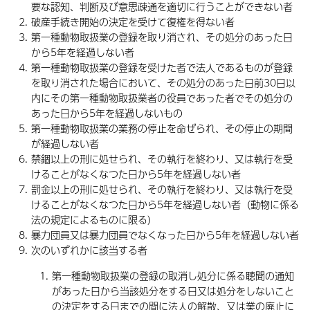
要な認知、判断及び意思疎通を適切に行うことができない者
破産手続き開始の決定を受けて復権を得ない者
第一種動物取扱業の登録を取り消され、その処分のあった日
から5年を経過しない者
第一種動物取扱業の登録を受けた者で法人であるものが登録
を取り消された場合において、その処分のあった日前30日以
内にその第一種動物取扱業者の役員であった者でその処分の
あった日から5年を経過しないもの
第一種動物取扱業の業務の停止を命ぜられ、その停止の期間
が経過しない者
禁錮以上の刑に処せられ、その執行を終わり、又は執行を受
けることがなくなつた日から5年を経過しない者
罰金以上の刑に処せられ、その執行を終わり、又は執行を受
けることがなくなつた日から5年を経過しない者（動物に係る
法の規定によるものに限る）
暴力団員又は暴力団員でなくなった日から5年を経過しない者
次のいずれかに該当する者
第一種動物取扱業の登録の取消し処分に係る聴聞の通知
があった日から当該処分をする日又は処分をしないこと
の決定をする日までの間に法人の解散、又は業の廃止に