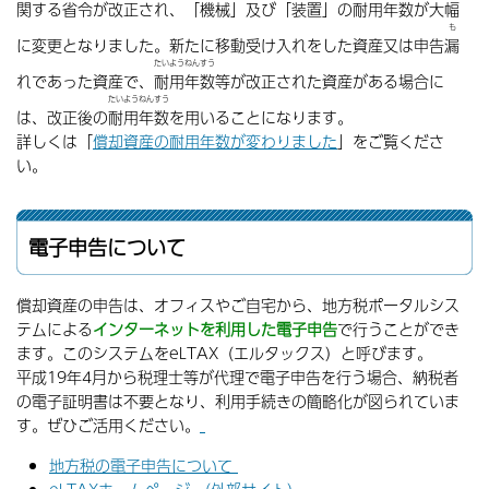
関する省令が改正され、「機械」及び「装置」の
耐用年数
が大幅
も
に変更となりました。新たに移動受け入れをした資産又は申告
漏
たいようねんすう
れであった資産で、
耐用年数
等が改正された資産がある場合に
たいようねんすう
は、改正後の
耐用年数
を用いることになります。
詳しくは「
償却資産の耐用年数が変わりました
」をご覧くださ
い。
電子申告について
償却資産の申告は、オフィスやご自宅から、地方税ポータルシス
テムによる
インターネットを利用した電子申告
で行うことができ
ます。このシステムをeLTAX（エルタックス）と呼びます。
平成19年4月から税理士等が代理で電子申告を行う場合、納税者
の電子証明書は不要となり、利用手続きの簡略化が図られていま
す。ぜひご活用ください。
地方税の電子申告について