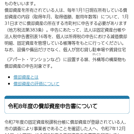
ものをいいます。
償却資産を所有されている人は、毎年1月1日現在所有している償
却資産の内容（取得年月、取得価額、耐用年数等）について、1月
31日までに償却資産の所在する市町村に申告する必要があります
（地方税法第383条）。申告にあたって、法人は固定資産台帳や
法人税申告書別表16等を、個人は所得税の申告における減価償却
明細、固定資産を管理している帳簿等をもとに行ってください。
なお、設備や備品だけでなく、個人が営む貸し駐車場や賃貸住宅
がいこう
（アパート・マンションなど）に設置する塀、
外構
等の構築物も
償却資産の申告対象です。
償却資産とは
償却資産の評価について
令和8年度の償却資産申告書について
令和7年度の固定資産税課税台帳に償却資産が登録されている人、
市の調査により事業者であることを確認した人へ、令和7年12月