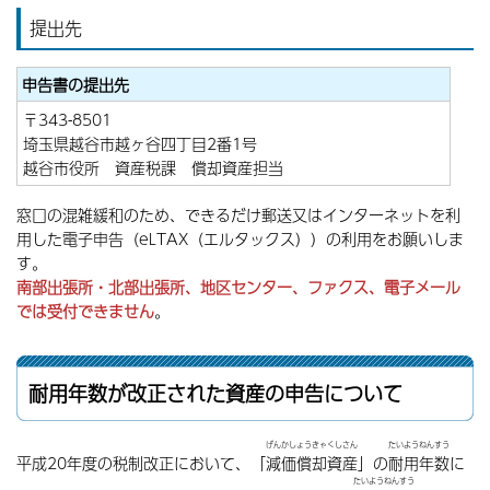
提出先
申告書の提出先
〒343-8501
埼玉県越谷市越ヶ谷四丁目2番1号
越谷市役所 資産税課 償却資産担当
窓口の混雑緩和のため、できるだけ郵送又はインターネットを利
用した電子申告（
eLTAX（エルタックス））
の利用をお願いしま
す。
南部出張所・北部出張所、地区センター、ファクス、電子メール
では受付できません
。
耐用年数が改正された資産の申告について
げんかしょうきゃくしさん
たいようねんすう
平成20年度の税制改正において、「
減価償却資産
」の
耐用年数
に
たいようねんすう