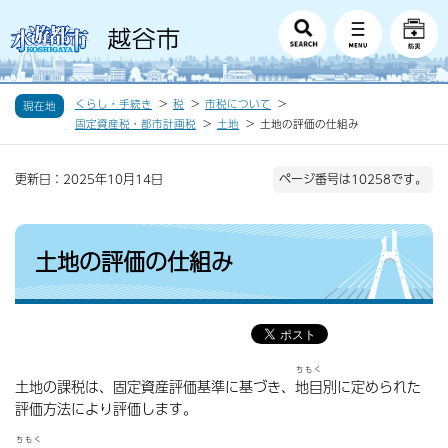
くらし・手続き
税
市税について
現在地
固定資産税・都市計画税
土地
土地の評価の仕組み
更新日：2025年10月14日
ページ番号は10258です。
土地の評価の仕組み
ちもく
土地の課税は、固定資産評価基準に基づき、
地目
別に定められた
評価方法により評価します。
ちもく