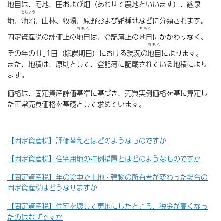
地目
は、宅地、田および畑（あわせて農地といいます）、鉱泉
ちしょう
地、
池沼
、山林、牧場、原野および雑種地などに分類されます。
ちもく
ちもく
固定資産税の評価上の
地目
は、登記簿上の
地目
にかかわりなく、
ちもく
その年の1月1日（賦課期日）における現況の
地目
によります。
また、地積は、原則として、登記簿に記載されている地積により
ます。
価格は、固定資産評価基準に基づき、売買実例価格を基に算定し
た正常売買価格を基礎として求めています。
【固定資産税】評価替えとはどのようなものですか
【固定資産税】住宅用地の特例措置とはどのようなものですか
【固定資産税】年の途中で土地・建物の所有者が変わった場合の
固定資産税はどうなりますか
【固定資産税】住宅を壊して更地にしたところ、税金が高くなっ
たのはなぜですか