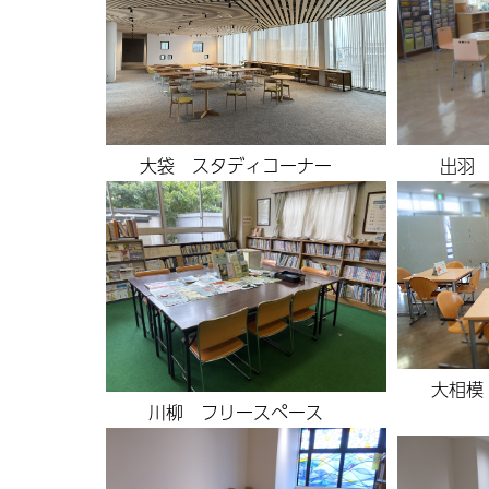
出羽
大袋 スタディコーナー
大相模
川柳 フリースペース