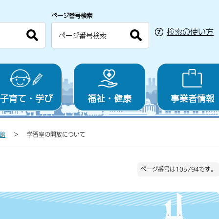
ページ番号検索
検索の使い方
子育て・学び
福祉・健康
事業者情報
館
学習室の開放について
ページ番号は105794です。