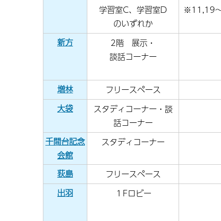
学習室C、学習室D
※11,19～
のいずれか
新方
2階 展示・
談話コーナー
増林
フリースペース
大袋
スタディコーナー・談
話コーナー
千間台記念
スタディコーナー
会館
荻島
フリースペース
出羽
１Fロビー