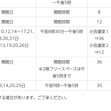
～午後5時
開館日
開館時間
8
開館日
開館時間
12
0,12,14～17,21,
午前8時30分～午後5時
小会議室１
8,30,31日
⇒36
13,19,20,26日
小会議室２
⇒12
開館日
開館時間
36
※2階フリースペースは午
後5時まで
,14,20,25日
午前9時～午後5時
30
する場合があります。ご了承ください。